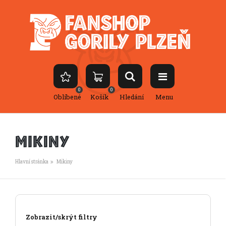
0
0
Oblíbené
Košík
Hledání
Menu
Mikiny
Hlavní stránka
Mikiny
Zobrazit/skrýt filtry