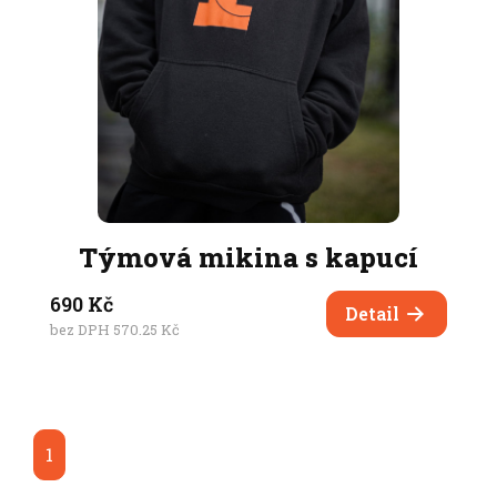
Týmová mikina s kapucí
690 Kč
Detail
bez DPH 570.25 Kč
1